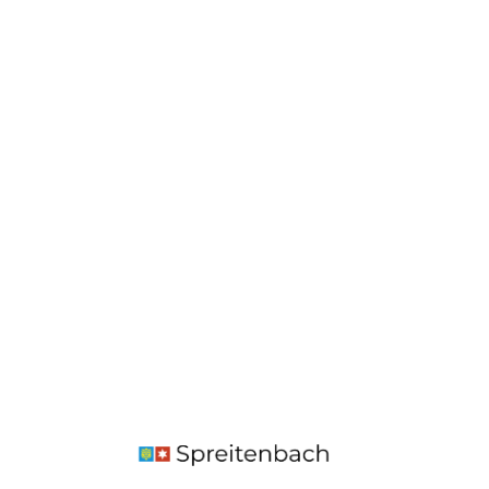
Mitwirken und Zukunft gestal
Ihre Meinung ist uns wichtig. Beteiligen
sich und erfassen Sie Ihre Rückmeld
einfach, schnell und papierlos.