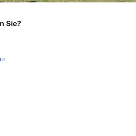
n Sie?
tet.
rteile mit der digitalen Mitwirk